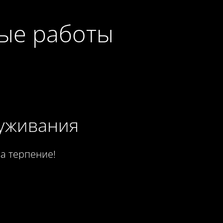
ные работы
луживания
а терпение!